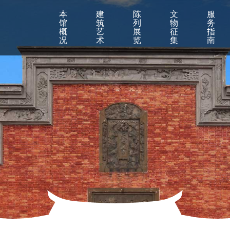
本
建
陈
文
服
馆
筑
列
物
务
概
艺
展
征
指
况
术
览
集
南