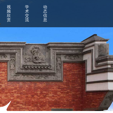
视
学
动
频
术
态
欣
交
信
赏
流
息